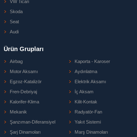
VW Ticari
Skoda
Seat
Audi
Ürün Grupları
Airbag
Kaporta - Karoser
Motor Aksamı
Aydınlatma
Egzoz-Katalizör
Elektrik Aksamı
Fren-Debriyaj
İç Aksam
Kalorifer-Klima
Kilit-Kontak
Mekanik
Radyatör-Fan
Şanzıman-Diferansiyel
Yakıt Sistemi
Şarj Dinamoları
Marş Dinamoları