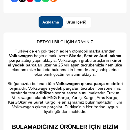
Açıklama
Ürün İçeriği
DETAYLI BİLGİ İÇİN ARAYINIZ
Türkiye'de en çok tercih edilen otomobil markalarından
Volkswagen
başta olmak üzere
Skoda, Seat ve Audi çıkma
parça
satışı yapmaktayız. Volkswagen grubu araçların
ikinci
el yedek parça
ları üzerine 25 yılı aşan tecrübemizle hem ülke
ekonomimize katkıda bulunmakta hem de araç sahiplerine
ekonomik çözümler sunmaktayız.
Stoğumuzda bulunan tüm
Volkswagen çıkma parça
modelleri
orijinaldir. Volkswagen yedek parçaları tecrübeli personelimiz
tarafında test edildikten sonra satışa sunulmaktadır. Tutkun
Volkswagen olarak MNG Kargo, Yurtiçi Kargo, Aras Kargo,
KarGOkar ve Sürat Kargo ile anlaşmamız bulunmaktadır. Tüm
Volkswagen çıkma parçaları Türkiye'nin Her Yerine uygun
fiyatlı gönderilmektedir.
BULAMADIĞINIZ ÜRÜNLER İÇİN BİZİM