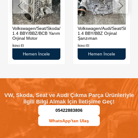
da
Volkswagen/Seat/Skoda/Audi
Volkswagen/Audi/Seat/Skoda
1.4 BBY/BBZ/BCB Yarım
1.4 BBY/BBZ Orjinal
Orjinal Motor
Şanzıman
İkinci El
İkinci El
Hemen İncele
Hemen İncele
VW, Skoda, Seat ve Audi Çıkma Parça Ürünleriyle
İlgili Bilgi Almak İçin İletişime Geç!
05422883806
WhatsApp'tan Ulaş