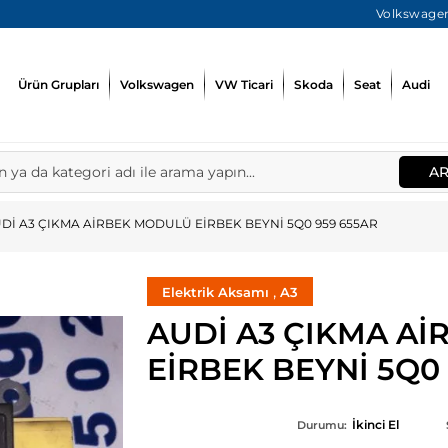
Volkswagen
Ürün Grupları
Volkswagen
VW Ticari
Skoda
Seat
Audi
A
Dİ A3 ÇIKMA AİRBEK MODULÜ EİRBEK BEYNİ 5Q0 959 655AR
,
Elektrik Aksamı
A3
AUDİ A3 ÇIKMA A
EİRBEK BEYNİ 5Q0
İkinci El
Durumu: