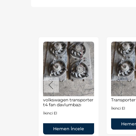
volkswagen transporter
Transporter 
rik Kulesi
t4 fan davlumbazı
İkinci El
İkinci El
Hemen
Hemen İncele
 İncele