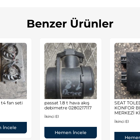
Benzer Ürünler
t4 fan seti
passat 1.8 t hava akış
SEAT TOL
debimetre 0280217117
KONFOR B
MERKEZİ Kİ
İkinci El
İkinci El
 İncele
Hemen İncele
Hemen