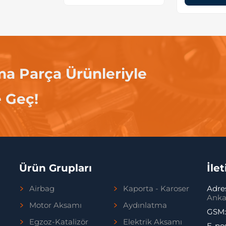
ma Parça Ürünleriyle
e Geç!
Ürün Grupları
İle
Airbag
Kaporta - Karoser
Adre
Anka
Motor Aksamı
Aydınlatma
GSM
Egzoz-Katalizör
Elektrik Aksamı
E-po