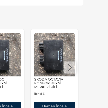
EDO
SKODA OCTAVİA
Volkswagen
EYNİ
KONFOR BEYNİ
1.6 8valf A
LİT
MERKEZİ KİLİT
Motor
İkinci El
İkinci El
 İncele
Hemen İncele
Hemen