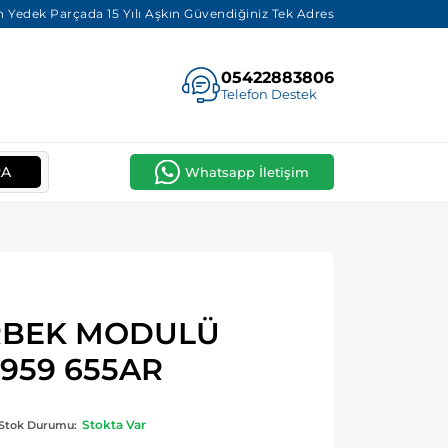
 Yedek Parçada 15 Yılı Aşkın Güvendiğiniz Tek Adres
05422883806
Telefon Destek
RA
Whatsapp İletişim
İRBEK MODULÜ
 959 655AR
Stokta Var
Stok Durumu: