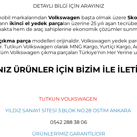
DETAYLI BİLGİ İÇİN ARAYINIZ
omobil markalarından
Volkswagen
başta olmak üzere
Sko
arın
ikinci el yedek parça
ları üzerine 25 yılı aşan tec
akta hem de araç sahiplerine ekonomik çözümler sunma
çıkma parça
modelleri orijinaldir. Volkswagen yedek parç
r. Tutkun Volkswagen olarak MNG Kargo, Yurtiçi Kargo, Ar
m Volkswagen çıkma parçaları Türkiye'nin Her Yerine uy
Z ÜRÜNLER İÇİN BİZİM İLE İLETİ
TUTKUN VOLKSWAGEN
YILDIZ SANAYİ SİTESİ 3.BLOK NO.28 OSTİM ANKARA
0542 288 38 06
ÜRÜNLERİMİZ GARANTİLİDİR