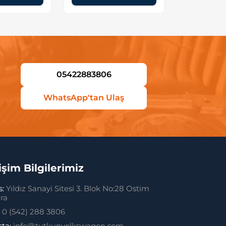
05422883806
WhatsApp'tan Ulaş
tişim Bilgilerimiz
s:
Yıldız Sanayi Sitesi 3. Blok No:28 Ostim
ra
:
0 (542) 288 3806
sta:
info@tutkunvolkswagen.com