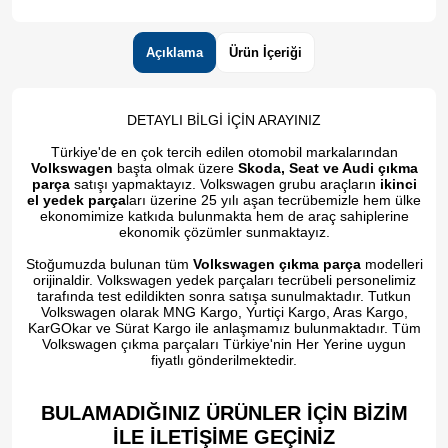
Açıklama
Ürün İçeriği
DETAYLI BİLGİ İÇİN ARAYINIZ
Türkiye'de en çok tercih edilen otomobil markalarından
Volkswagen
başta olmak üzere
Skoda, Seat ve Audi çıkma
parça
satışı yapmaktayız. Volkswagen grubu araçların
ikinci
el yedek parça
ları üzerine 25 yılı aşan tecrübemizle hem ülke
ekonomimize katkıda bulunmakta hem de araç sahiplerine
ekonomik çözümler sunmaktayız.
Stoğumuzda bulunan tüm
Volkswagen çıkma parça
modelleri
orijinaldir. Volkswagen yedek parçaları tecrübeli personelimiz
tarafında test edildikten sonra satışa sunulmaktadır. Tutkun
Volkswagen olarak MNG Kargo, Yurtiçi Kargo, Aras Kargo,
KarGOkar ve Sürat Kargo ile anlaşmamız bulunmaktadır. Tüm
Volkswagen çıkma parçaları Türkiye'nin Her Yerine uygun
fiyatlı gönderilmektedir.
BULAMADIĞINIZ ÜRÜNLER İÇİN BİZİM
İLE İLETİŞİME GEÇİNİZ​