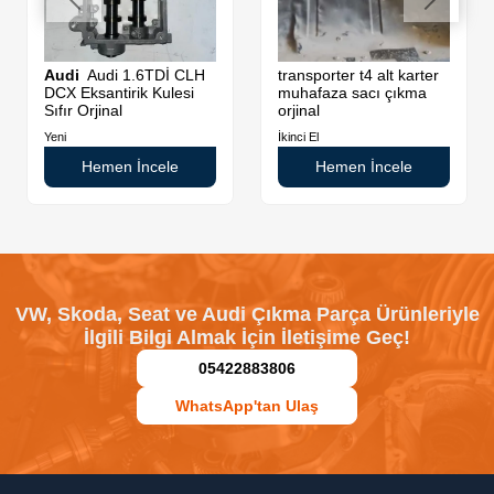
di
Audi
Audi 1.6TDİ CLH
transporter t4 alt karter
DCX Eksantirik Kulesi
muhafaza sacı çıkma
Sıfır Orjinal
orjinal
Yeni
İkinci El
Hemen İncele
Hemen İncele
VW, Skoda, Seat ve Audi Çıkma Parça Ürünleriyle
İlgili Bilgi Almak İçin İletişime Geç!
05422883806
WhatsApp'tan Ulaş