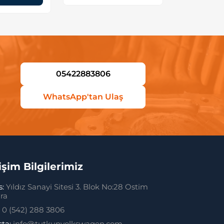
05422883806
WhatsApp'tan Ulaş
tişim Bilgilerimiz
s:
Yıldız Sanayi Sitesi 3. Blok No:28 Ostim
ra
:
0 (542) 288 3806
sta:
info@tutkunvolkswagen.com