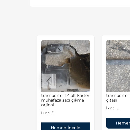
n
transporter t4 alt karter
transporter
 Çıkma ve
muhafaza sacı çıkma
çıtası
Parçaları
orjinal
İkinci El
İkinci El
Hemen
 İncele
Hemen İncele