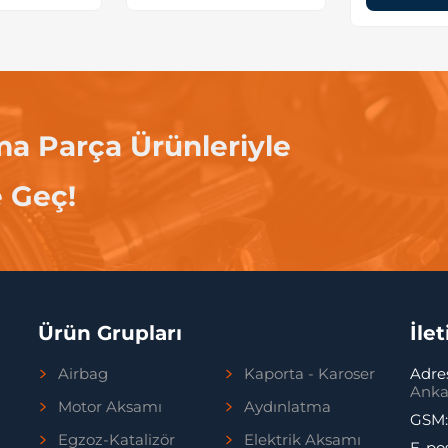
ma Parça Ürünleriyle
e Geç!
Ürün Grupları
İle
Airbag
Kaporta - Karoser
Adre
Anka
Motor Aksamı
Aydınlatma
GSM
Egzoz-Katalizör
Elektrik Aksamı
E-po