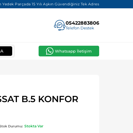
 Yedek Parçada 15 Yılı Aşkın Güvendiğiniz Tek Adres
05422883806
Telefon Destek
RA
Whatsapp İletişim
SSAT B.5 KONFOR
Stokta Var
Stok Durumu: