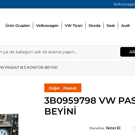
Volkswagen
Ürün Grupları
Volkswagen
VW Ticari
Skoda
Seat
Audi
A
VW PASSAT B.5 KONFOR BEYİNİ
,
Diğer
Passat
3B0959798 VW PA
BEYİNİ
İkinci El
Durumu: