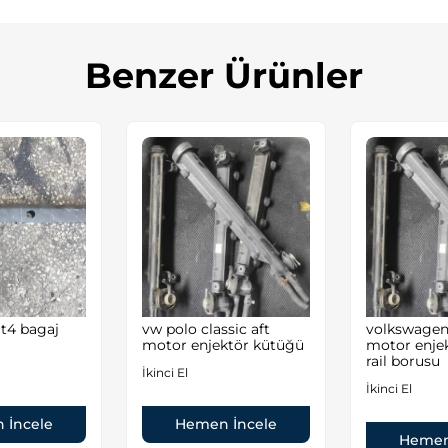
Benzer Ürünler
 t4 bagaj
vw polo classic aft
volkswagen 
motor enjektör kütüğü
motor enje
rail borusu
İkinci El
İkinci El
 İncele
Hemen İncele
Hemen