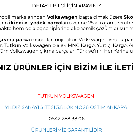
DETAYLI BİLGİ İÇİN ARAYINIZ
omobil markalarından
Volkswagen
başta olmak üzere
Sko
arın
ikinci el yedek parça
ları üzerine 25 yılı aşan tec
akta hem de araç sahiplerine ekonomik çözümler sunma
çıkma parça
modelleri orijinaldir. Volkswagen yedek parç
r. Tutkun Volkswagen olarak MNG Kargo, Yurtiçi Kargo, Ar
m Volkswagen çıkma parçaları Türkiye'nin Her Yerine uy
Z ÜRÜNLER İÇİN BİZİM İLE İLETİ
TUTKUN VOLKSWAGEN
YILDIZ SANAYİ SİTESİ 3.BLOK NO.28 OSTİM ANKARA
0542 288 38 06
ÜRÜNLERİMİZ GARANTİLİDİR