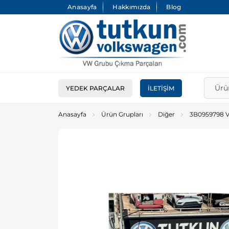
Anasayfa
Hakkımızda
Blog
YEDEK PARÇALAR
İLETIŞIM
Anasayfa
Ürün Grupları
Diğer
3B0959798 