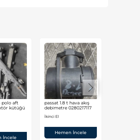
polo aft
passat 1.8 t hava akış
Volkswagen
ktör kütüğü
debimetre 0280217117
Audi A4/A6
İkinci El
İkinci El
Hemen İncele
Hemen
 İncele