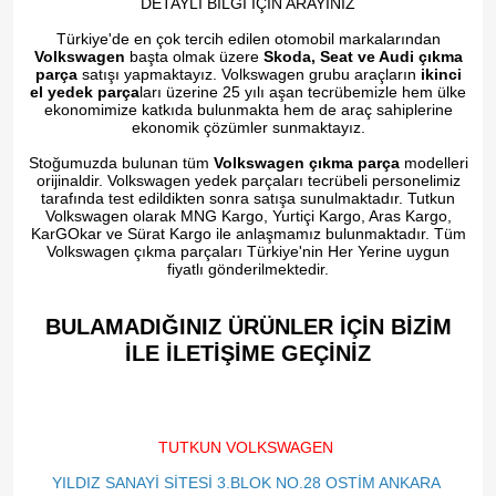
DETAYLI BİLGİ İÇİN ARAYINIZ
Türkiye'de en çok tercih edilen otomobil markalarından
Volkswagen
başta olmak üzere
Skoda, Seat ve Audi çıkma
parça
satışı yapmaktayız. Volkswagen grubu araçların
ikinci
el yedek parça
ları üzerine 25 yılı aşan tecrübemizle hem ülke
ekonomimize katkıda bulunmakta hem de araç sahiplerine
ekonomik çözümler sunmaktayız.
Stoğumuzda bulunan tüm
Volkswagen çıkma parça
modelleri
orijinaldir. Volkswagen yedek parçaları tecrübeli personelimiz
tarafında test edildikten sonra satışa sunulmaktadır. Tutkun
Volkswagen olarak MNG Kargo, Yurtiçi Kargo, Aras Kargo,
KarGOkar ve Sürat Kargo ile anlaşmamız bulunmaktadır. Tüm
Volkswagen çıkma parçaları Türkiye'nin Her Yerine uygun
fiyatlı gönderilmektedir.
BULAMADIĞINIZ ÜRÜNLER İÇİN BİZİM
İLE İLETİŞİME GEÇİNİZ​
TUTKUN VOLKSWAGEN
YILDIZ SANAYİ SİTESİ 3.BLOK NO.28 OSTİM ANKARA