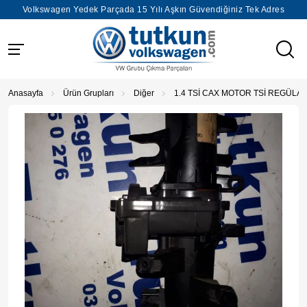
Volkswagen Yedek Parçada 15 Yılı Aşkın Güvendiğiniz Tek Adres
Anasayfa
Ürün Grupları
Diğer
1.4 TSİ CAX MOTOR TSİ REGÜLA