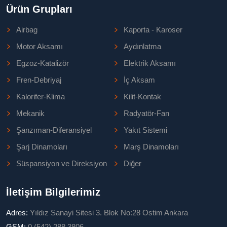
Ürün Grupları
Airbag
Kaporta - Karoser
Motor Aksamı
Aydınlatma
Egzoz-Katalizör
Elektrik Aksamı
Fren-Debriyaj
İç Aksam
Kalorifer-Klima
Kilit-Kontak
Mekanik
Radyatör-Fan
Şanzıman-Diferansiyel
Yakıt Sistemi
Şarj Dinamoları
Marş Dinamoları
Süspansiyon ve Direksiyon
Diğer
İletişim Bilgilerimiz
Adres:
Yıldız Sanayi Sitesi 3. Blok No:28 Ostim Ankara
GSM:
0 (542) 288 3806