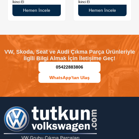
İkinci El
İkinci El
Hemen İncele
Hemen İncele
VW, Skoda, Seat ve Audi Çıkma Parça Ürünleriyle
İlgili Bilgi Almak İçin İletişime Geç!
05422883806
WhatsApp'tan Ulaş